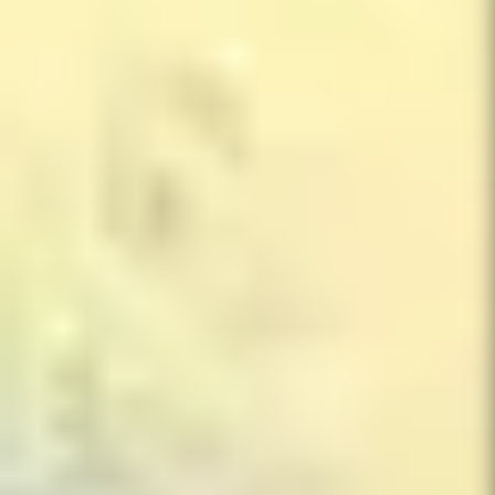
Käytämme evästeitä sivuston toimintaan ja mainonnan
mittaamiseen.
Hyväksy
Vain välttämättömät